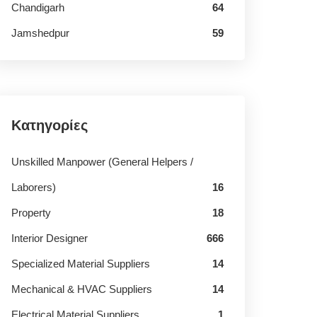
Chandigarh
64
Jamshedpur
59
Κατηγορίες
Unskilled Manpower (General Helpers /
Laborers)
16
Property
18
Interior Designer
666
Specialized Material Suppliers
14
Mechanical & HVAC Suppliers
14
Electrical Material Suppliers
1