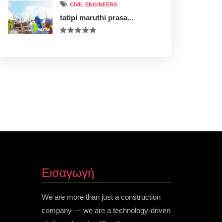
CIVIL ENGINEERS
tatipi maruthi prasa...
Εισαγωγή
We are more than just a construction
company — we are a technology-driven